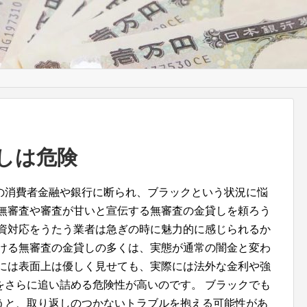
川
しは危険
の消費者金融や銀行に断られ、ブラックという状況に悩
、無審査や審査が甘いと宣伝する無審査の金貸しを頼ろう
融資対応をうたう業者は急ぎの時に魅力的に感じられるか
かける無審査の金貸しの多くは、実態が通常の闇金と変わ
際には表面上は優しく見せても、実際には法外な金利や強
をさらに追い詰める危険性が高いのです。 ブラックでも
うと、取り返しのつかないトラブルを抱える可能性があ