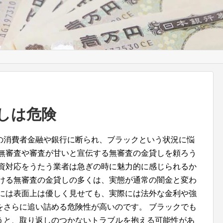
しは危険
の消費者金融や銀行に断られ、ブラックという状況に悩
、無審査や審査が甘いと宣伝する無審査の金貸しを頼ろう
融資対応をうたう業者は急ぎの時に魅力的に感じられるか
かける無審査の金貸しの多くは、実態が通常の闇金と変わ
際には表面上は優しく見せても、実際には法外な金利や強
をさらに追い詰める危険性が高いのです。 ブラックでも
うと、取り返しのつかないトラブルを抱える可能性があ