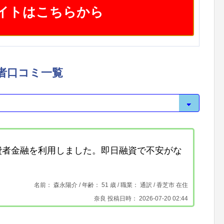
イトはこちらから
者口コミ一覧
費者金融を利用しました。即日融資で不安がな
名前： 森永陽介 /
年齢： 51 歳 / 職業： 通訳 /
香芝市 在住
奈良 投稿日時： 2026-07-20 02:44