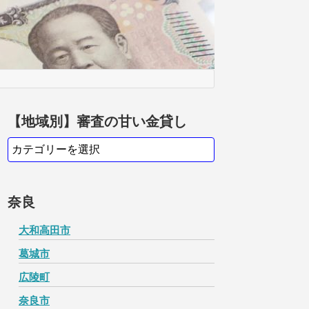
【地域別】審査の甘い金貸し
奈良
大和高田市
葛城市
広陵町
奈良市