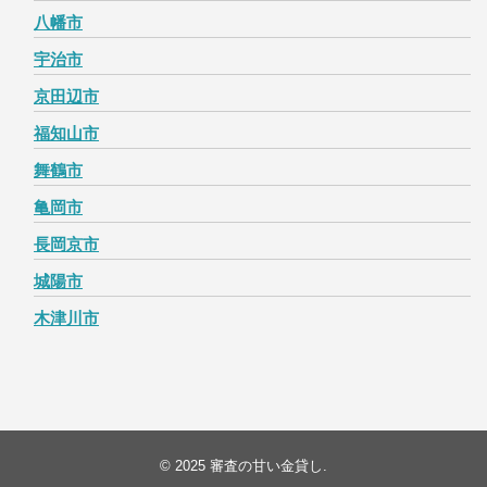
八幡市
宇治市
京田辺市
福知山市
舞鶴市
亀岡市
長岡京市
城陽市
木津川市
© 2025
審査の甘い金貸し
.