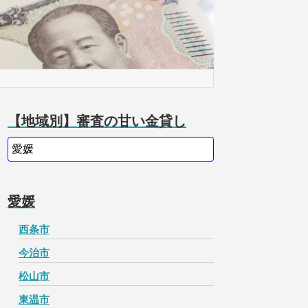
【地域別】審査の甘い金貸し
愛媛
西条市
今治市
松山市
東温市