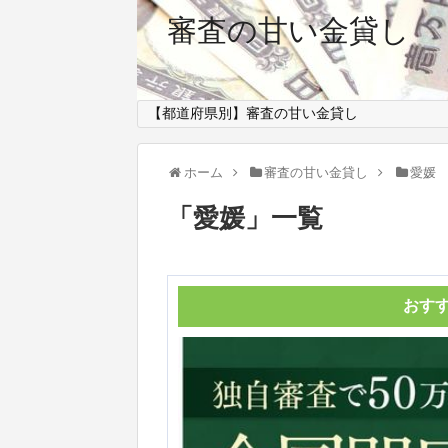
審査の甘い金貸し
【都道府県別】審査の甘い金貸し
ホーム
審査の甘い金貸し
愛媛
「
愛媛
」
一覧
おす