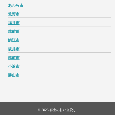
あわら市
敦賀市
福井市
越前町
鯖江市
坂井市
越前市
小浜市
勝山市
© 2025
審査の甘い金貸し
.