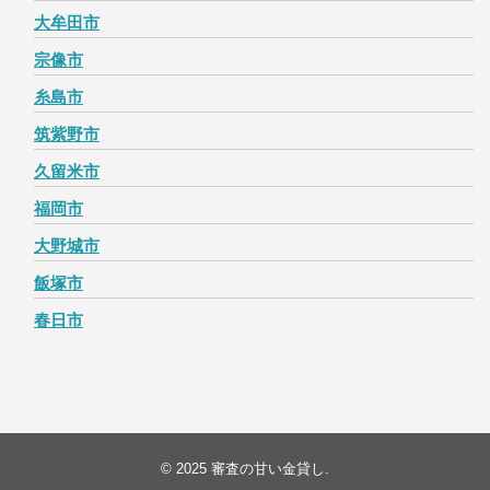
大牟田市
宗像市
糸島市
筑紫野市
久留米市
福岡市
大野城市
飯塚市
春日市
© 2025
審査の甘い金貸し
.