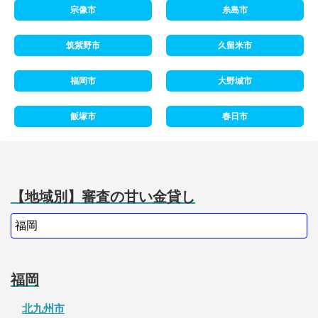
宗像市
糸島市
筑紫野市
久留米市
福岡市
大野城市
飯塚市
春日市
【地域別】審査の甘い金貸し
福岡
北九州市