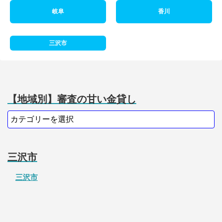
岐阜
香川
三沢市
【地域別】審査の甘い金貸し
三沢市
三沢市