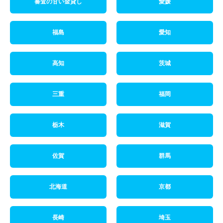
審査の甘い金貸し
愛媛
福島
愛知
高知
茨城
三重
福岡
栃木
滋賀
佐賀
群馬
北海道
京都
長崎
埼玉