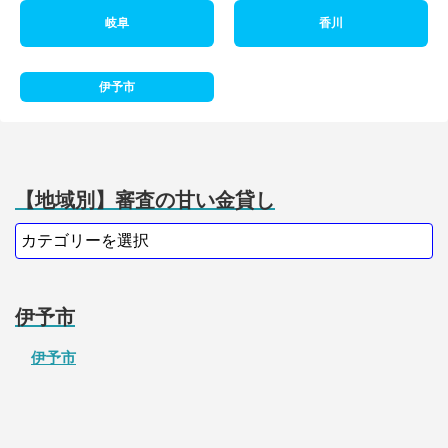
岐阜
香川
伊予市
【地域別】審査の甘い金貸し
伊予市
伊予市