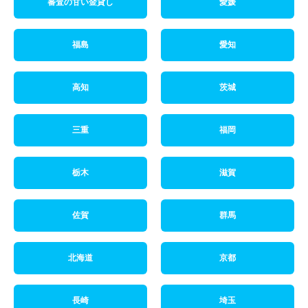
審査の甘い金貸し
愛媛
福島
愛知
高知
茨城
三重
福岡
栃木
滋賀
佐賀
群馬
北海道
京都
長崎
埼玉