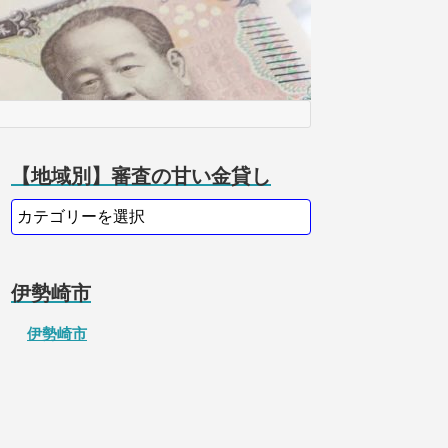
【地域別】審査の甘い金貸し
伊勢崎市
伊勢崎市