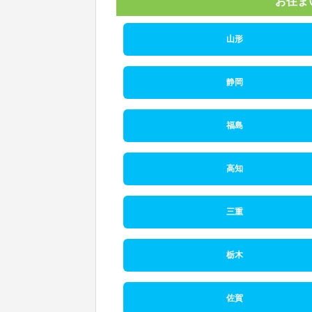
お住ま
山形
静岡
福島
高知
三重
栃木
佐賀