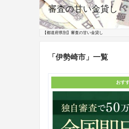
審査の甘い金貸し
【都道府県別】審査の甘い金貸し
「
伊勢崎市
」
一覧
おす