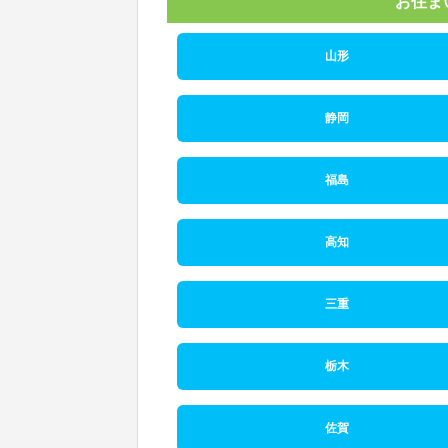
お住ま
山形
静岡
福島
高知
三重
栃木
佐賀