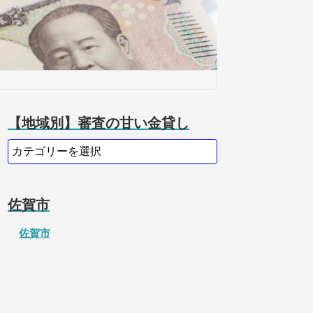
【地域別】審査の甘い金貸し
佐賀市
佐賀市