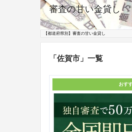
審査の甘い金貸し
【都道府県別】審査の甘い金貸し
「
佐賀市
」
一覧
おす