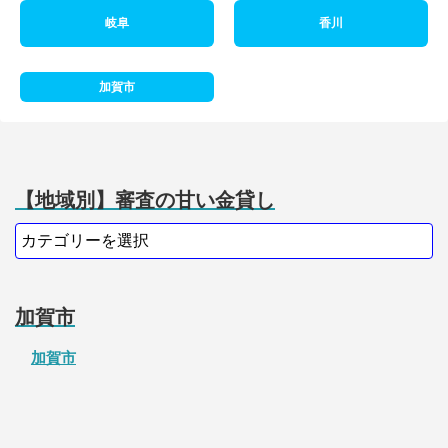
岐阜
香川
加賀市
【地域別】審査の甘い金貸し
加賀市
加賀市