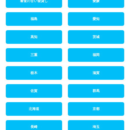
審査の甘い金貸し
愛媛
福島
愛知
高知
茨城
三重
福岡
栃木
滋賀
佐賀
群馬
北海道
京都
長崎
埼玉