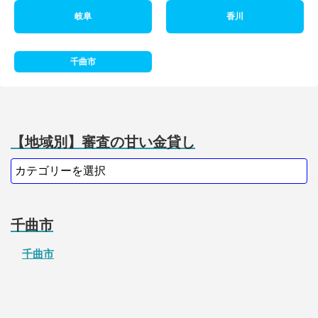
岐阜
香川
千曲市
【地域別】審査の甘い金貸し
千曲市
千曲市