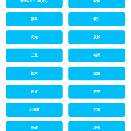
審査の甘い金貸し
愛媛
福島
愛知
高知
茨城
三重
福岡
栃木
滋賀
佐賀
群馬
北海道
京都
長崎
埼玉