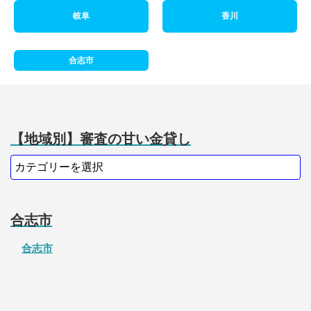
岐阜
香川
合志市
【地域別】審査の甘い金貸し
合志市
合志市