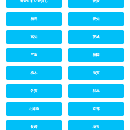
審査の甘い金貸し
愛媛
福島
愛知
高知
茨城
三重
福岡
栃木
滋賀
佐賀
群馬
北海道
京都
長崎
埼玉