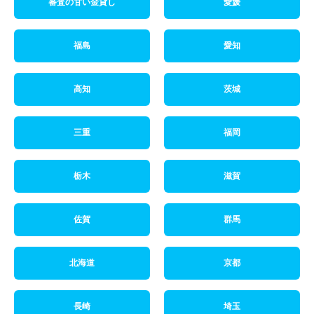
審査の甘い金貸し
愛媛
福島
愛知
高知
茨城
三重
福岡
栃木
滋賀
佐賀
群馬
北海道
京都
長崎
埼玉