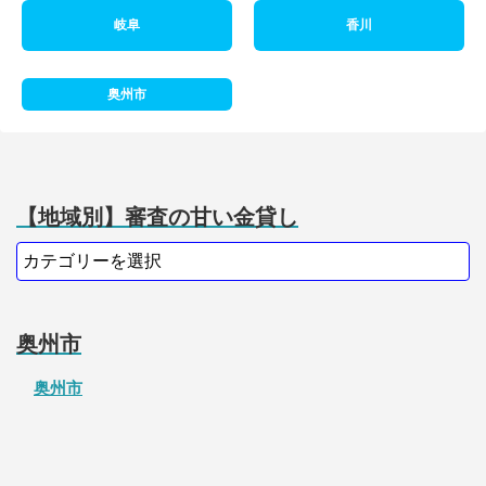
岐阜
香川
奥州市
【地域別】審査の甘い金貸し
奥州市
奥州市