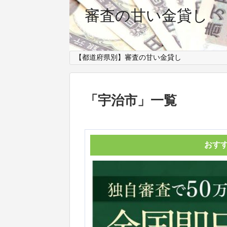
審査の甘い金貸し
【都道府県別】審査の甘い金貸し
「
宇治市
」
一覧
おす