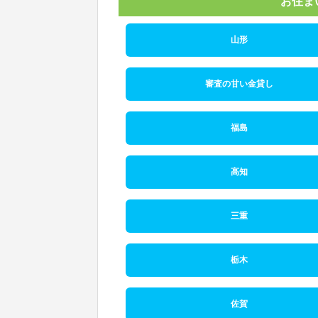
お住ま
山形
審査の甘い金貸し
福島
高知
三重
栃木
佐賀