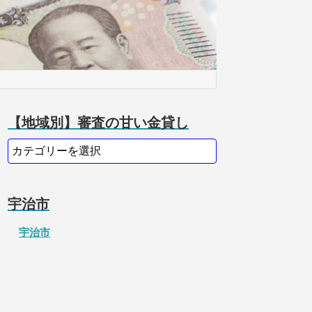
【地域別】審査の甘い金貸し
宇治市
宇治市