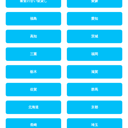
審査の甘い金貸し
愛媛
福島
愛知
高知
茨城
三重
福岡
栃木
滋賀
佐賀
群馬
北海道
京都
長崎
埼玉