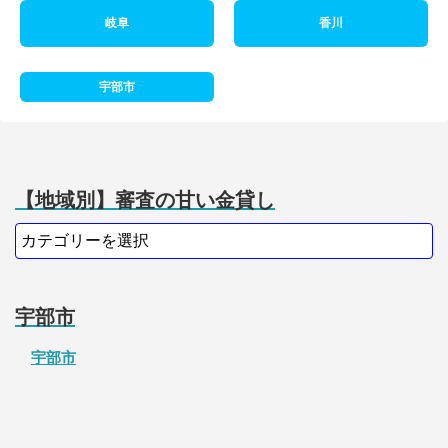
岐阜
香川
宇部市
【地域別】審査の甘い金貸し
宇部市
宇部市