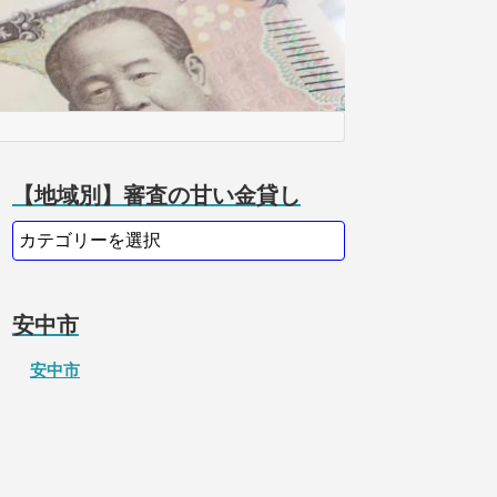
【地域別】審査の甘い金貸し
安中市
安中市