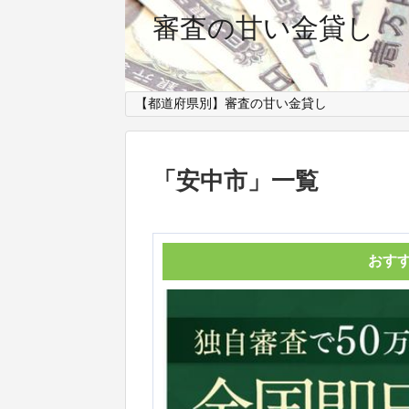
審査の甘い金貸し
【都道府県別】審査の甘い金貸し
「
安中市
」
一覧
おす