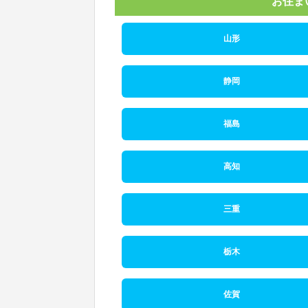
お住ま
山形
静岡
福島
高知
三重
栃木
佐賀