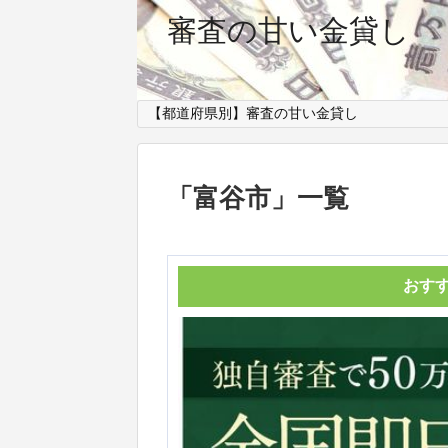
審査の甘い金貸し
【都道府県別】審査の甘い金貸し
「
富谷市
」
一覧
おす