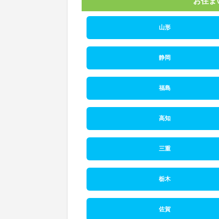
お住ま
山形
静岡
福島
高知
三重
栃木
佐賀