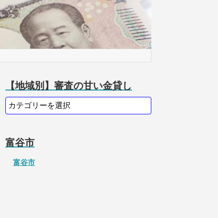
【地域別】審査の甘い金貸し
富谷市
富谷市