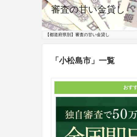
審査の甘い金貸し
【都道府県別】審査の甘い金貸し
「
小松島市
」
一覧
おす