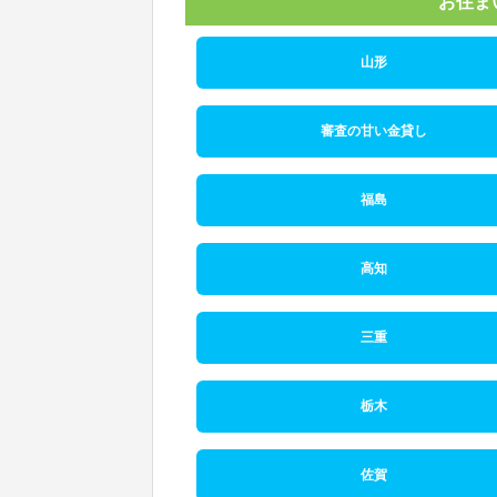
お住ま
山形
審査の甘い金貸し
福島
高知
三重
栃木
佐賀