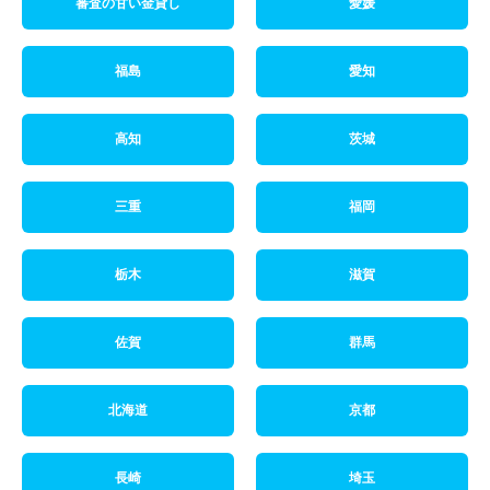
審査の甘い金貸し
愛媛
福島
愛知
高知
茨城
三重
福岡
栃木
滋賀
佐賀
群馬
北海道
京都
長崎
埼玉