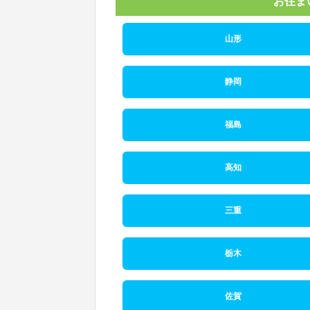
お住ま
山形
静岡
福島
高知
三重
栃木
佐賀