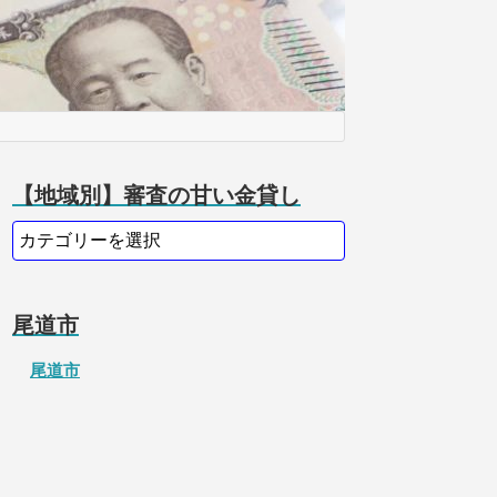
【地域別】審査の甘い金貸し
尾道市
尾道市