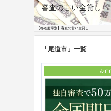
審査の甘い金貸し
【都道府県別】審査の甘い金貸し
「
尾道市
」
一覧
おす