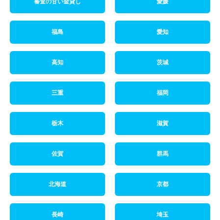
審査の甘い金貸し
愛媛
福島
愛知
高知
茨城
三重
福岡
栃木
滋賀
佐賀
群馬
北海道
京都
長崎
埼玉