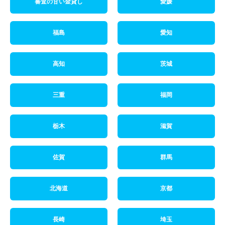
審査の甘い金貸し
愛媛
福島
愛知
高知
茨城
三重
福岡
栃木
滋賀
佐賀
群馬
北海道
京都
長崎
埼玉