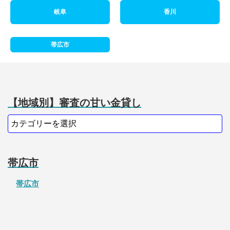
岐阜
香川
帯広市
【地域別】審査の甘い金貸し
帯広市
帯広市