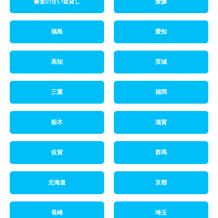
審査の甘い金貸し
愛媛
福島
愛知
高知
茨城
三重
福岡
栃木
滋賀
佐賀
群馬
北海道
京都
長崎
埼玉