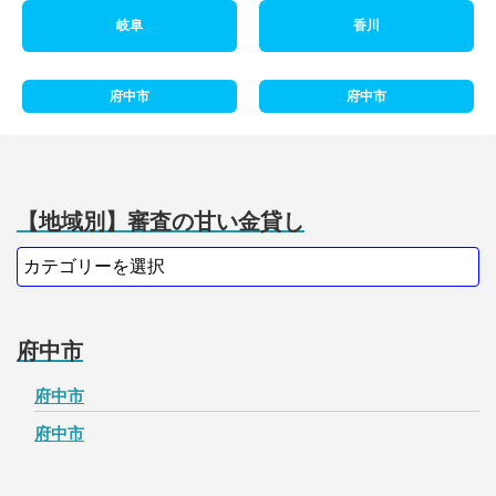
岐阜
香川
府中市
府中市
【地域別】審査の甘い金貸し
府中市
府中市
府中市