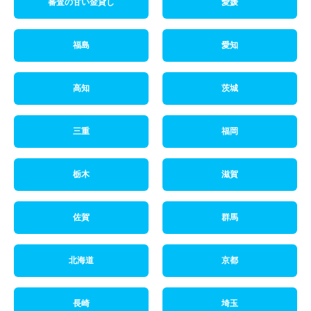
審査の甘い金貸し
愛媛
福島
愛知
高知
茨城
三重
福岡
栃木
滋賀
佐賀
群馬
北海道
京都
長崎
埼玉