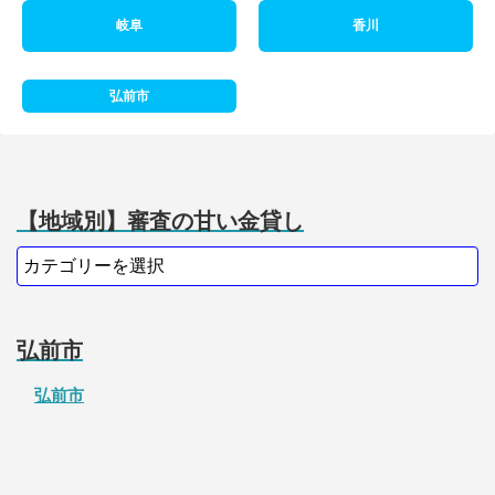
岐阜
香川
弘前市
【地域別】審査の甘い金貸し
弘前市
弘前市