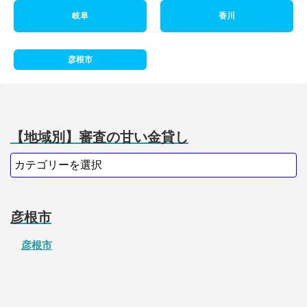
岐阜
香川
彦根市
【地域別】審査の甘い金貸し
彦根市
彦根市