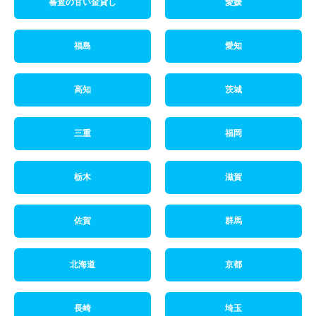
審査の甘い金貸し
愛媛
福島
愛知
高知
茨城
三重
福岡
栃木
滋賀
佐賀
群馬
北海道
京都
長崎
埼玉