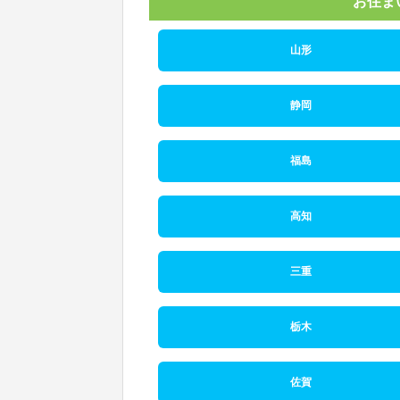
お住ま
山形
静岡
福島
高知
三重
栃木
佐賀