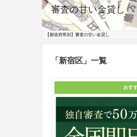
審査の甘い金貸し
【都道府県別】審査の甘い金貸し
「
新宿区
」
一覧
おす