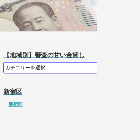
【地域別】審査の甘い金貸し
新宿区
新宿区