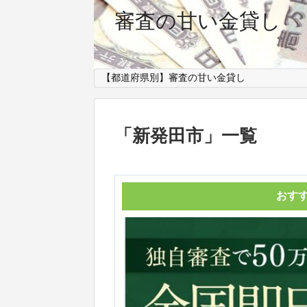
審査の甘い金貸し
【都道府県別】審査の甘い金貸し
「
新発田市
」
一覧
おす