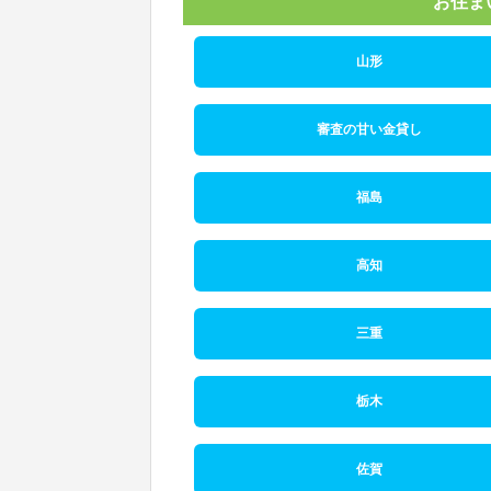
お住ま
山形
審査の甘い金貸し
福島
高知
三重
栃木
佐賀