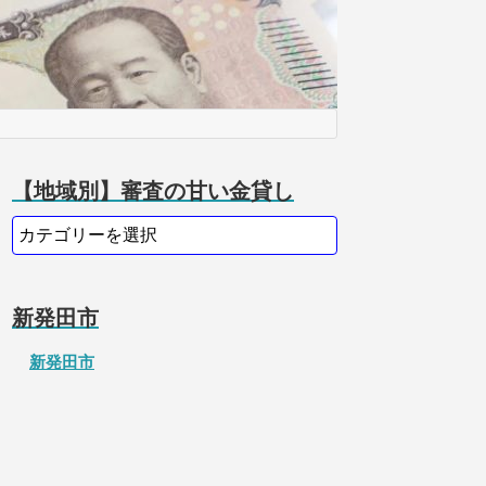
【地域別】審査の甘い金貸し
新発田市
新発田市