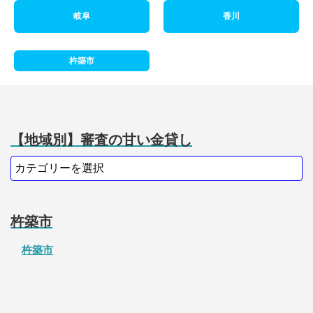
岐阜
香川
杵築市
【地域別】審査の甘い金貸し
杵築市
杵築市