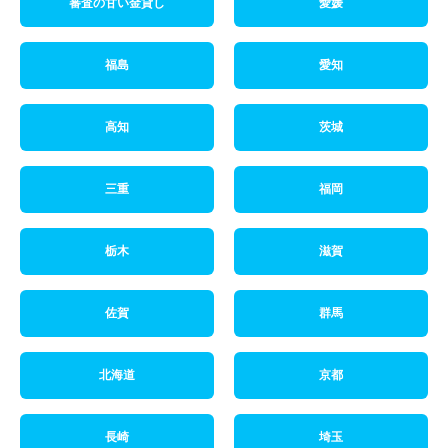
審査の甘い金貸し
愛媛
福島
愛知
高知
茨城
三重
福岡
栃木
滋賀
佐賀
群馬
北海道
京都
長崎
埼玉