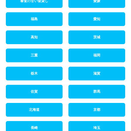
審査の甘い金貸し
愛媛
福島
愛知
高知
茨城
三重
福岡
栃木
滋賀
佐賀
群馬
北海道
京都
長崎
埼玉