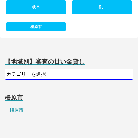
岐阜
香川
橿原市
【地域別】審査の甘い金貸し
橿原市
橿原市