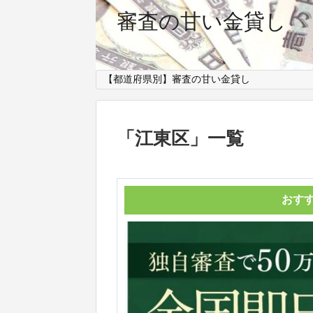
審査の甘い金貸し
【都道府県別】審査の甘い金貸し
「
江東区
」
一覧
おす