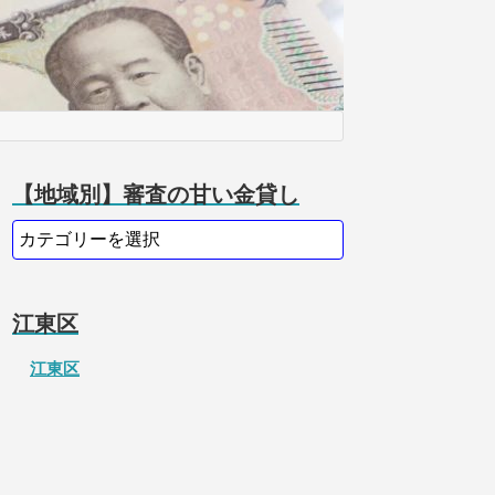
【地域別】審査の甘い金貸し
江東区
江東区