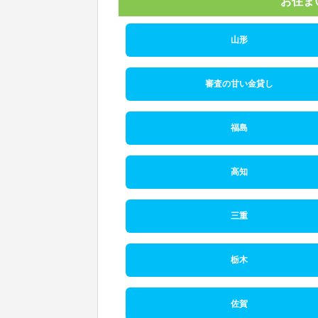
お住ま
山形
審査の甘い金貸し
福島
高知
三重
栃木
佐賀