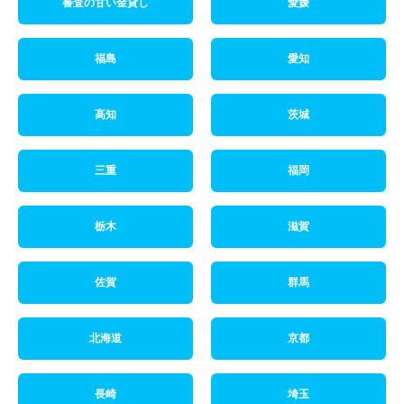
審査の甘い金貸し
愛媛
福島
愛知
高知
茨城
三重
福岡
栃木
滋賀
佐賀
群馬
北海道
京都
長崎
埼玉