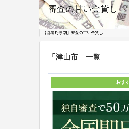
審査の甘い金貸し
【都道府県別】審査の甘い金貸し
「
津山市
」
一覧
おす