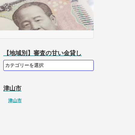
【地域別】審査の甘い金貸し
津山市
津山市