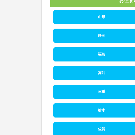
お住ま
山形
静岡
福島
高知
三重
栃木
佐賀