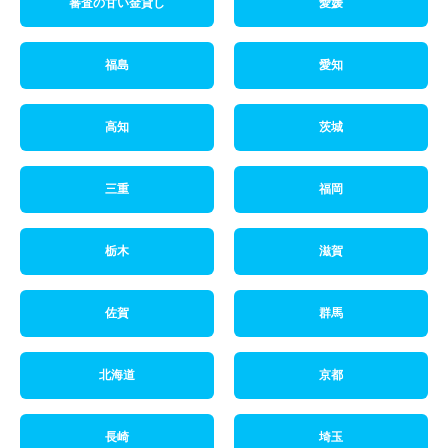
審査の甘い金貸し
愛媛
福島
愛知
高知
茨城
三重
福岡
栃木
滋賀
佐賀
群馬
北海道
京都
長崎
埼玉