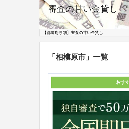
審査の甘い金貸し
【都道府県別】審査の甘い金貸し
「
相模原市
」
一覧
おす