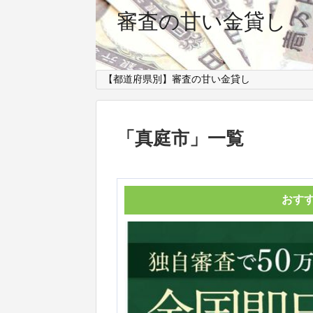
審査の甘い金貸し
【都道府県別】審査の甘い金貸し
「
真庭市
」
一覧
おす