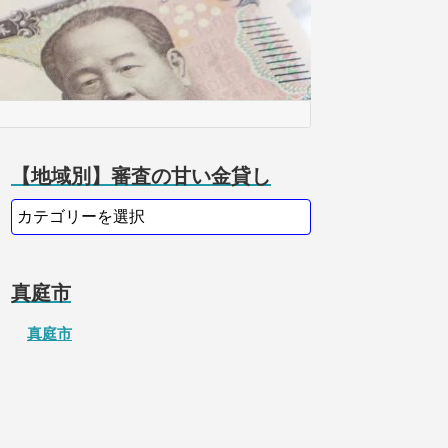
【地域別】審査の甘い金貸し
真庭市
真庭市