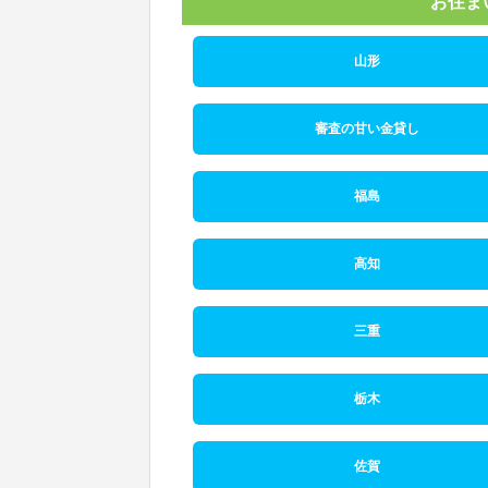
お住ま
山形
審査の甘い金貸し
福島
高知
三重
栃木
佐賀