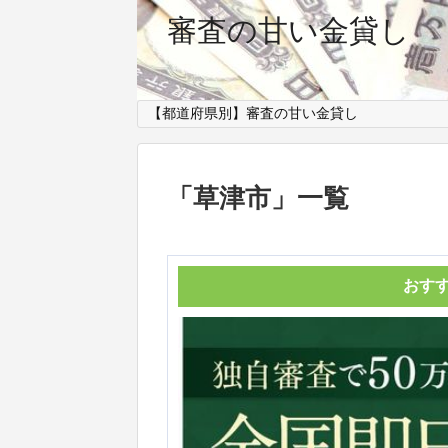
審査の甘い金貸し
【都道府県別】審査の甘い金貸し
「
草津市
」
一覧
おす