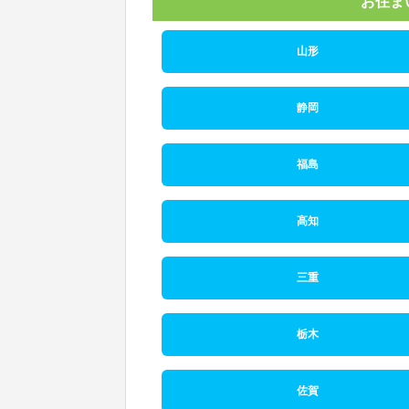
お住ま
山形
静岡
福島
高知
三重
栃木
佐賀