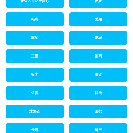
審査の甘い金貸し
愛媛
福島
愛知
高知
茨城
三重
福岡
栃木
滋賀
佐賀
群馬
北海道
京都
長崎
埼玉