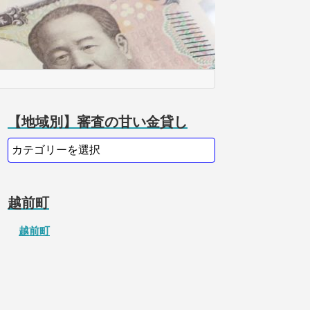
【地域別】審査の甘い金貸し
越前町
越前町