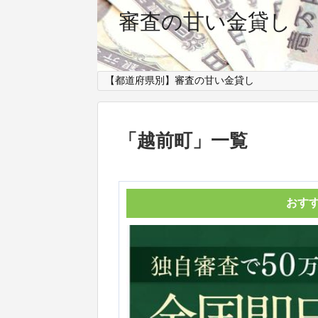
審査の甘い金貸し
【都道府県別】審査の甘い金貸し
「
越前町
」
一覧
おす