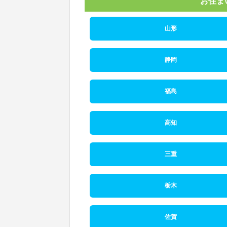
お住ま
山形
静岡
福島
高知
三重
栃木
佐賀