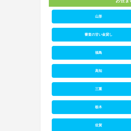
お住ま
山形
審査の甘い金貸し
福島
高知
三重
栃木
佐賀