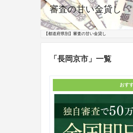
審査の甘い金貸し
【都道府県別】審査の甘い金貸し
「
長岡京市
」
一覧
おす