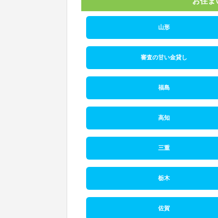
お住ま
山形
審査の甘い金貸し
福島
高知
三重
栃木
佐賀