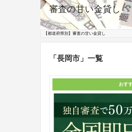
審査の甘い金貸し
【都道府県別】審査の甘い金貸し
「
長岡市
」
一覧
おす