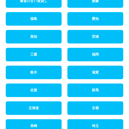
審査の甘い金貸し
愛媛
福島
愛知
高知
茨城
三重
福岡
栃木
滋賀
佐賀
群馬
北海道
京都
長崎
埼玉