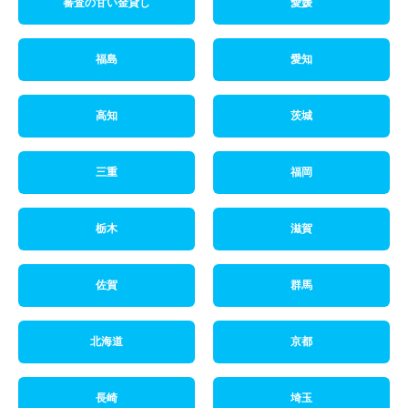
審査の甘い金貸し
愛媛
福島
愛知
高知
茨城
三重
福岡
栃木
滋賀
佐賀
群馬
北海道
京都
長崎
埼玉