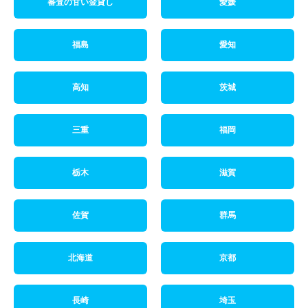
審査の甘い金貸し
愛媛
福島
愛知
高知
茨城
三重
福岡
栃木
滋賀
佐賀
群馬
北海道
京都
長崎
埼玉